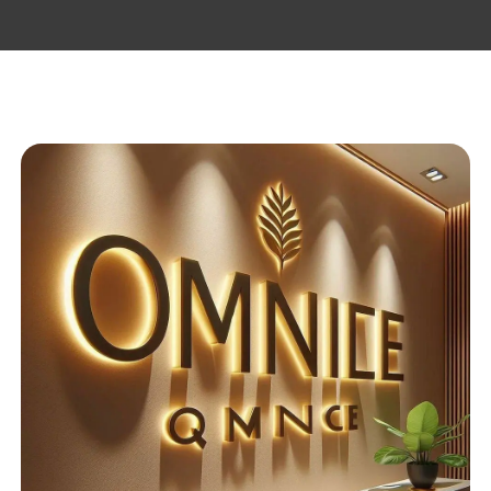
Визуализация вашей
идеи
бесплатно
Загрузите фотографию
вашего фасада или
интерьера
Add file
Имя