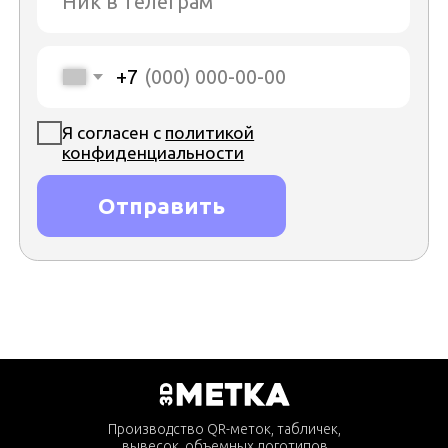
Производство QR-меток, табличек,
вывесок, объемных логотипов